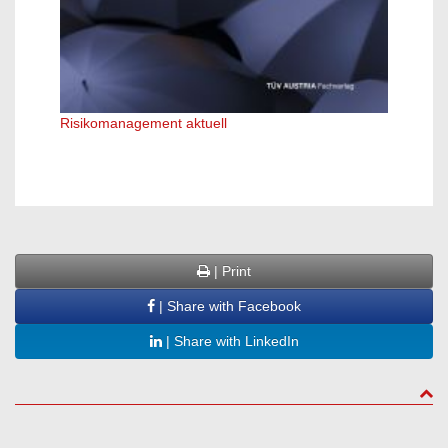
Risikomanagement aktuell
Erfolg
| Print
| Share with Facebook
| Share with LinkedIn
to to