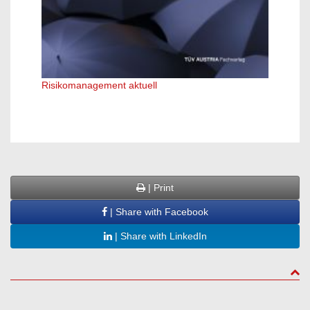
Risikomanagement aktuell
Erfolg
| Print
| Share with Facebook
| Share with LinkedIn
to to