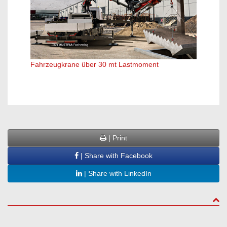
Fahrz
Fahrzeugkrane über 30 mt Lastmoment
| Print
| Share with Facebook
| Share with LinkedIn
to to