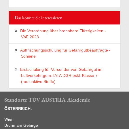
Das könnte Sie interessieren
Die Verordnung über brennbare Flüssigkeiten -
VbF 2023
Auffrischungsschulung für Gefahrgutbeauftragte -
Schiene
Erstschulung für Versender von Gefahrgut im
Luftverkehr gem. IATA DGR exkl. Klasse 7
(radioaktive Stoffe)
Standorte TÜV AUSTRIA Akademie
ÖSTERREICH:
Wien
Brunn am Gebirge