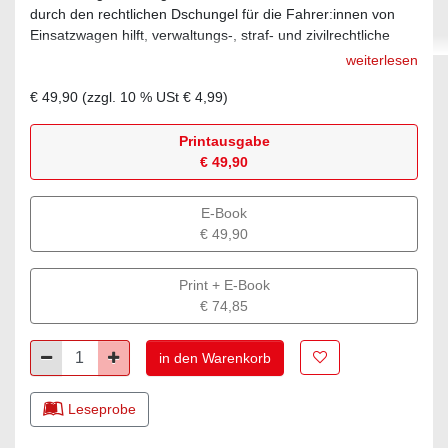
durch den rechtlichen Dschungel für die Fahrer:innen von
Einsatzwagen hilft, verwaltungs-, straf- und zivilrechtliche
Risiken bei Einsätzen zu erkennen und zu vermeiden.
weiterlesen
€ 49,90
(zzgl.
10
% USt
€ 4,99
)
Printausgabe
€ 49,90
E-Book
€ 49,90
Print + E-Book
€ 74,85
Zur Merkliste hinz
Minus
Plus
in den Warenkorb
Leseprobe