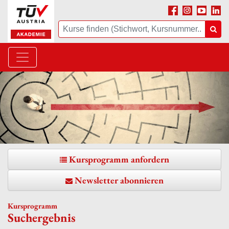
Facebook
Instagram
Youtube
Linke
Suche
Suc
Kursprogramm anfordern
Newsletter abonnieren
Kursprogramm
Suchergebnis