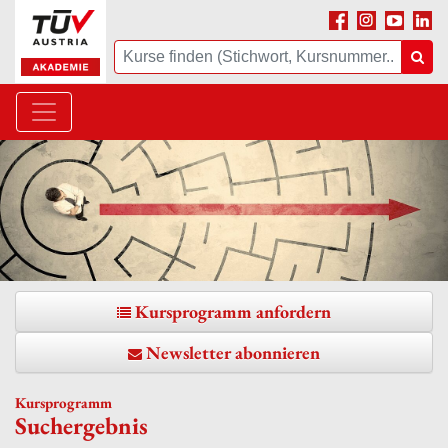
Facebook
Instagram
Youtube
Linke
Suche
Suc
Kursprogramm anfordern
Newsletter abonnieren
Kursprogramm
Suchergebnis