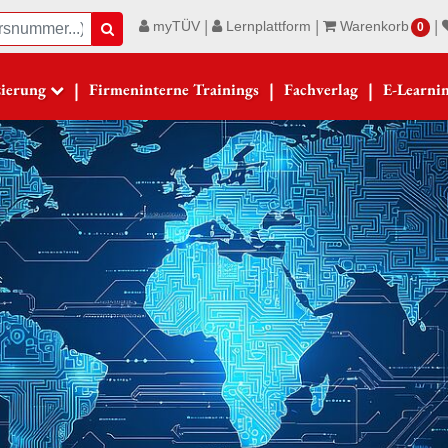
|
|
|
myTÜV
Lernplattform
Warenkorb
Suche
0
|
|
|
zierung
Firmeninterne Trainings
Fachverlag
E-Learni