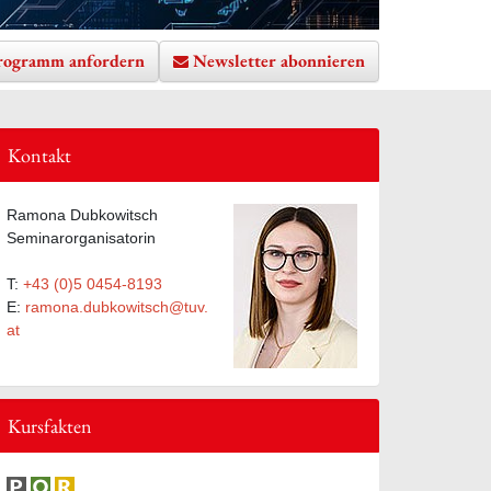
rogramm anfordern
Newsletter abonnieren
Kontakt
te hinzufügen
Ramona Dubkowitsch
Seminarorganisatorin
T:
+43 (0)5 0454-8193
E:
ramona.dubkowitsch@tuv.
at
Kursfakten