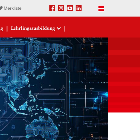
Merkliste
Facebook
Instagram
Youtube
LinkedIn
Deutsch
|
|
ng
Lehrlingsausbildung