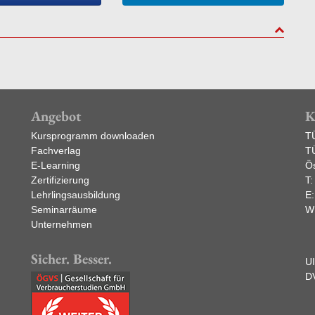
to top
Angebot
K
Kursprogramm downloaden
T
Fachverlag
T
E-Learning
Ös
Zertifizierung
T
Lehrlingsausbildung
E
Seminarräume
W
Unternehmen
Sicher. Besser.
U
D