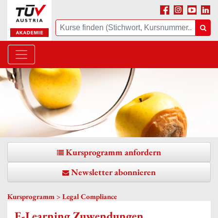
Facebook
Instagram
Youtube
Linke
Suche
Suc
Kursprogramm anfordern
Newsletter abonnieren
Kursprogramm >
Legal Compliance
E-Learning Zuwendungen,