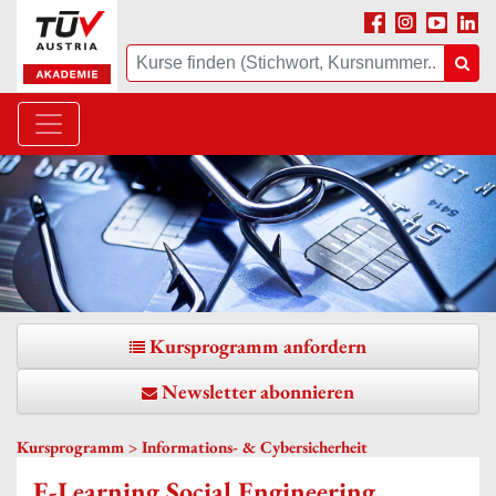
Facebook
Instagram
Youtube
Linke
Suche
Suc
Kursprogramm anfordern
Newsletter abonnieren
Kursprogramm >
Informations- & Cybersicherheit
E-Learning Social Engineering