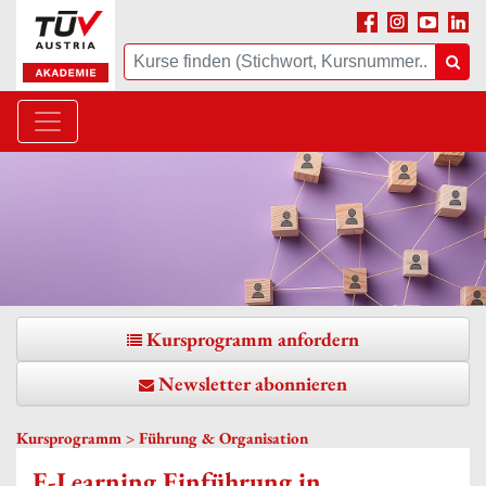
Facebook
Instagram
Youtube
Linke
Suche
Suc
Kursprogramm anfordern
Newsletter abonnieren
Kursprogramm >
Führung & Organisation
E-Learning Einführung in