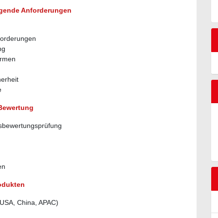
gende Anforderungen
forderungen
ng
ormen
erheit
te
 Bewertung
gsbewertungsprüfung
en
odukten
(USA, China, APAC)