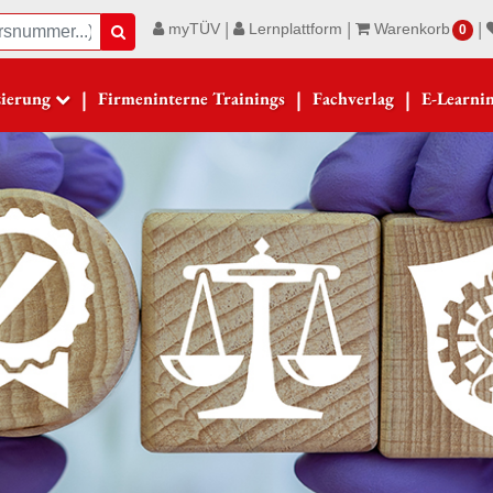
|
|
|
myTÜV
Lernplattform
Warenkorb
Suche
0
|
|
|
zierung
Firmeninterne Trainings
Fachverlag
E-Learni