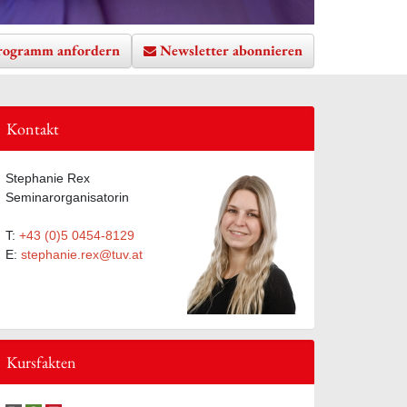
rogramm anfordern
Newsletter abonnieren
Kontakt
Stephanie Rex
te hinzufügen
Seminarorganisatorin
T:
+43 (0)5 0454-8129
E:
stephanie.rex@tuv.at
Kursfakten