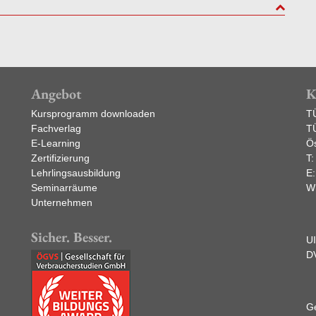
to top
Angebot
K
Kursprogramm downloaden
T
Fachverlag
T
E-Learning
Ös
Zertifizierung
T
Lehrlingsausbildung
E
Seminarräume
W
Unternehmen
Sicher. Besser.
U
D
Ge