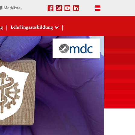
Merkliste
Facebook
Instagram
Youtube
LinkedIn
Deutsch
|
|
ng
Lehrlingsausbildung